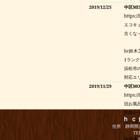
2019/12/25
中区M
https:/
エコキ
古くな
hc鈴
1ラン
浜松市
対応エ
2019/11/29
中区M
https:/
旧お風
洗面か
ｈｃ
永い間
住所 静岡県浜
TE
hc鈴