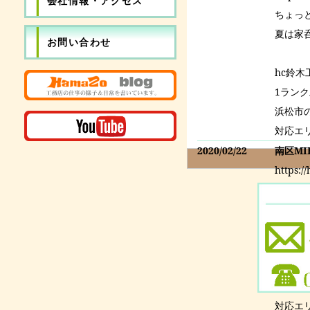
会社情報・アクセス
ちょっ
夏は家
お問い合わせ
hc鈴
1ラン
浜松市
対応エ
2020/02/22
南区M
https:/
既存の
こちら
hc鈴
1ラン
浜松市
対応エ