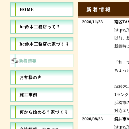
新着情報
HOME
2020/11/23
南区T
hc鈴木工務店って？
https:/
以前、
hc鈴木工務店の家づくり
新築時
新着情報
「和」
ちょっ
お客様の声
hc鈴
1ラン
施工事例
浜松市
対応エ
何から始める？家づくり
2020/08/23
袋井市
https:/