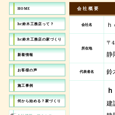
会社概要
HOME
ｈｃ
hc鈴木工務店って？
会社名
hc鈴木工務店の家づくり
〒4
所在地
静
新着情報
お客様の声
鈴
代表者名
施工事例
ｈ
何から始める？家づくり
建