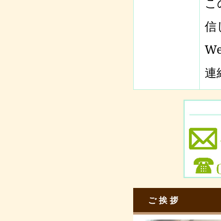
こ
信
W
連
ご挨拶