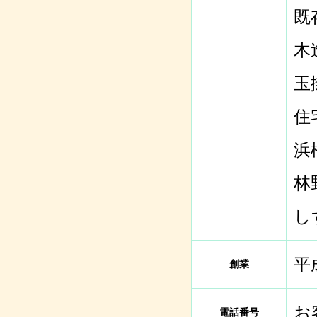
既
木
玉
住
浜
林
し
平
創業
お
電話番号