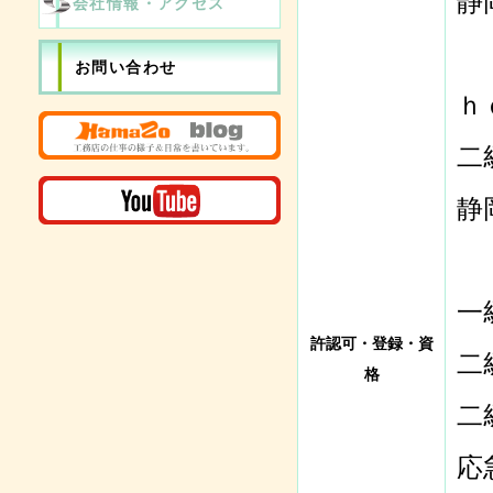
静
会社情報・アクセス
お問い合わせ
ｈ
二
静
一
許認可・登録・資
二
格
二
応