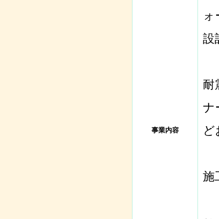
ォ
設
耐
ナ
ど
事業内容
施